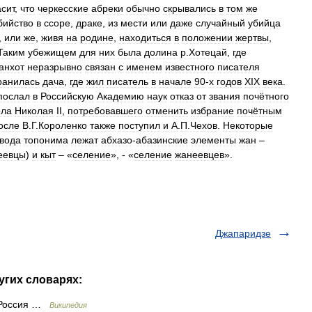
асит
,
что
черкесские
абреки
обычно
скрывались
в
том
же
бийство
в
ссоре
,
драке
,
из
мести
или
даже
случайный
убийца
,
или
же
,
живя
на
родине
,
находиться
в
положении
жертвы
,
Таким
убежищем
для
них
была
долина
р
.
Хотецай
,
где
анхот
неразрывно
связан
с
именем
известного
писателя
ранилась
дача
,
где
жил
писатель
в
начале
90
-
х
годов
XIX
века
.
послал
в
Российскую
Академию
наук
отказ
от
звания
почётного
ола
Николая
II
,
потребовавшего
отменить
избрание
почётным
осле
В
.
Г
.
Короленко
также
поступил
и
А
.
П
.
Чехов
.
Некоторые
вода
топонима
лежат
абхазо
-
абазинские
элементы
жан
–
еевцы
)
и
кыт
– «
селение
», - «
селение
жанеевцев
».
Джапаридзе
угих словарях:
яРоссия …
Википедия