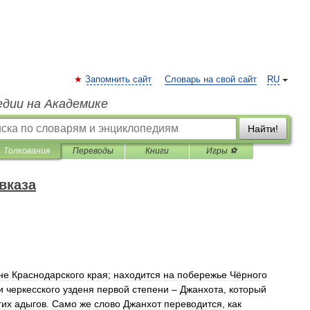
Запомнить сайт
Словарь на свой сайт
RU
едии на Академике
Найти!
Толкования
Переводы
Книги
Игры ⚽
вказа
не
Краснодарского
края
;
находится
на
побережье
Чёрного
и
черкесского
узденя
первой
степени
–
Джанхота
,
который
гих
адыгов
.
Само
же
слово
Джанхот
переводится
,
как