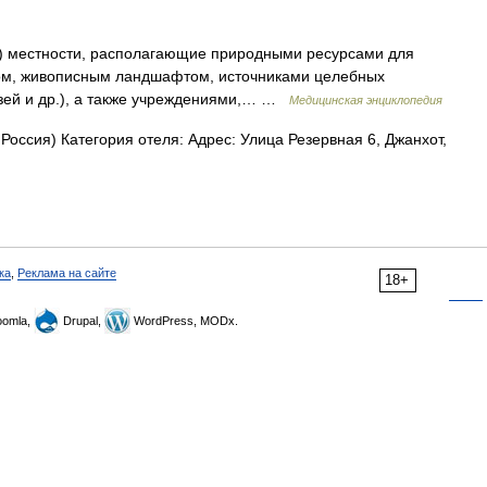
о) местности, располагающие природными ресурсами для
том, живописным ландшафтом, источниками целебных
зей и др.), а также учреждениями,… …
Медицинская энциклопедия
Россия) Категория отеля: Адрес: Улица Резервная 6, Джанхот,
ка
,
Реклама на сайте
18+
omla,
Drupal,
WordPress, MODx.