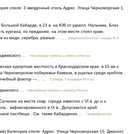
ория отеля: 3 звездочный отель Адрес: Улица Черноморская 1,
Большой Кабарде, в 23 в. на ЮВ от укрепл. Нальчика. Близ
сть кургана; по преданию, на этом месте стоял храм,
ов из меди, серебра, разные… …
Энциклопедический словарь Ф.А.
енджикского …
Населённые пункты и индексы России
ская курортная местность в Краснодарском крае, в 15 км к
на Черноморском побережье Кавказа, в ущелье среди хребтов
й лечебный фактор —… …
Словарь "География России"
нджикского …
Населённые пункты и индексы России
еление на месте совр. города известно с VI в. до н.э.
ль , зафиксированного в IX в.. Допускается араб.
ькое пастбище . См. также Кабардинка …
Географическая
я) Категория отеля: Адрес: Улица Черноморская 15, Джанхот,