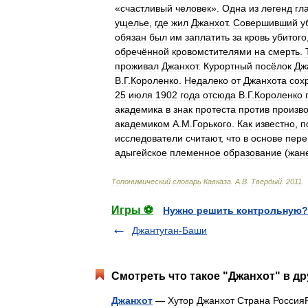
«
счастливый
человек
».
Одна
из
легенд
гл
ущелье
,
где
жил
Джанхот
.
Совершивший
у
обязан
был
им
заплатить
за
кровь
убитого
обречённой
кровомстителями
на
смерть
.
проживал
Джанхот
.
Курортный
посёлок
Дж
В
.
Г
.
Короленко
.
Недалеко
от
Джанхота
сох
25
июля
1902
года
отсюда
В
.
Г
.
Короленко
академика
в
знак
протеста
против
произв
академиком
А
.
М
.
Горького
.
Как
известно
,
п
исследователи
считают
,
что
в
основе
пере
адыгейское
племенное
образование
(
жан
Топонимический
словарь
Кавказа
.
А
.
В
.
Твердый
.
2011
.
Игры ⚽
Нужно решить контрольную?
Джантуган-Баши
Смотреть что такое "Джанхот" в др
Джанхот
— Хутор Джанхот Страна Росси