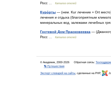
Росс …
Каталог отелей
Куро́рты
— (нем. Kur лечение + Ort мест
лечения и отдыха (благоприятным клима
минеральных вод, залежами лечебных гря
Гостевой Дом Прасковеевка
— (Джанхот,
Росс …
Каталог отелей
© Академик, 2000-2026
Обратная связь:
Техподдерж
👣 Путешествия
Экспорт словарей на сайты
, сделанные на PHP,
Jo