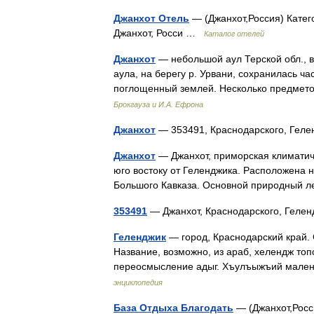
Джанхот Отель
— (Джанхот,Россия) Катег
Джанхот, Росси …
Каталог отелей
Джанхот
— небольшой аул Терской обл., в 
аула, на берегу р. Урвани, сохранилась ча
поглощенный землей. Несколько предмет
Брокгауза и И.А. Ефрона
Джанхот
— 353491, Краснодарского, Гел
Джанхот
— Джанхот, приморская климатиче
юго востоку от Геленджика. Расположена 
Большого Кавказа. Основной природны
353491
— Джанхот, Краснодарского, Геле
Геленджик
— город, Краснодарский край. С
Название, возможно, из араб, хелендж топо
переосмысление адыг. Хъулъыжъий мален
энциклопедия
База Отдыха Благодать
— (Джанхот,Росси