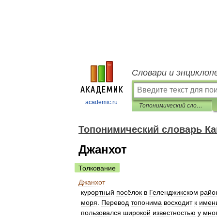
Словари и энциклоп
academic.ru
Топонимический словарь Кавказа
Топонимический словарь Ка
Джанхот
Толкование
Джанхот
курортный
посёлок
в
Геленджикском
райо
моря
.
Перевод
топонима
восходит
к
имен
пользовался
широкой
известностью
у
мно